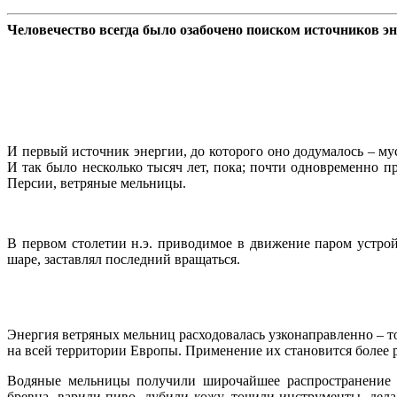
Человечество всегда было озабочено поиском источников эн
И первый источник энергии, до которого оно додумалось – му
И так было несколько тысяч лет, пока; почти одновременно п
Персии, ветряные мельницы.
В первом столетии н.э. приводимое в движение паром устро
шаре, заставлял последний вращаться.
Энергия ветряных мельниц расходовалась узконаправленно – то
на всей территории Европы. Применение их становится более 
Водяные мельницы получили широчайшее распространение в
бревна, варили пиво, дубили кожу, точили инструменты, дел