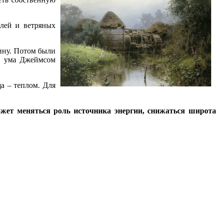
елей и ветряных
ину. Потом были
о ума Джеймсом
а – теплом. Для
Может меняться роль источника энергии, снижаться широта