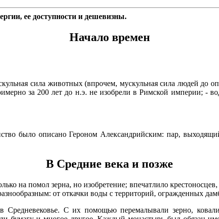
ергии, ее доступности и дешевизны.
Начало времен
скульная сила животных (впрочем, мускульная сила людей до оп
римерно за 200 лет до н.э. не изобрели в Римской империи; - 
йство было описано Героном Александрийским: пар, выходящий
В Средние века и позже
лько на помол зерна, но изобретение; впечатлило крестоносцев, 
разнообразным: от откачки воды с территорий, огражденных дам
 Средневековье. С их помощью перемалывали зерно, ковали 
али бумагу и многое другое. Каждый монастырь был обязан им