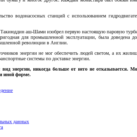
льство водонасосных станций с использованием гидродвигат
р Такиюддин аш-Шами изобрел первую настоящую паровую турб
пригодная для промышленной эксплуатации, была доведена д
омышленной революции в Англии.
точников энергии не мог обеспечить людей светом, а их жилищ
анспортные системы по доставке энергии.
 вид энергии, никогда больше от него не отказывается. 
и иной форме.
едение
льных данных
та